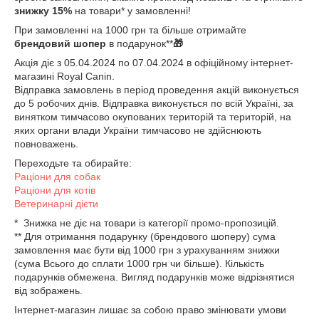
знижку 15%
на товари* у замовленні!
При замовленні на 1000 грн та більше отримайте
брендовий шопер
в подарунок**
🎁
Акція діє з 05.04.2024 по 07.04.2024 в офіційному інтернет-
магазині Royal Canin.
Відправка замовлень в період проведення акцій виконується
до 5 робочих днів.
Відправка виконується по всій Україні, за
винятком тимчасово окупованих територій та територій, на
яких органи влади України тимчасово не здійснюють
повноважень.
Переходьте та обирайте:
Раціони для собак
Раціони для котів
Ветеринарні дієти
* Знижка не діє на товари із категорії промо-пропозицій.
**
Для отримання подарунку (брендового шоперу) сума
замовлення має бути від 1000 грн з урахуванням знижки
(сума Всього до сплати 1000 грн чи більше). Кількість
подарунків обмежена.
Вигляд подарунків може відрізнятися
від зображень.
Інтернет-магазин лишає за собою право змінювати умови