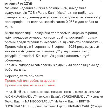
отримайте 12*
🎁
*означає надання знижки в розмірі 25%, виходячи з
відпускних цін ТОВ «Рояль Канін Україна», на набір, що
складається з дванадцяти упаковок з акційного асортименту
повнораціонних вологих кормів вагою 0,085кг для собак та
котів.
Місце пропозиції– роздрібна торговельна мережа України,
крімтимчасово окупованих територій та територій, на яких
органи влади України тимчасово не здійснюють повноважень.
Пропозиція діє з 6 серпня по 3 вересня 2024 року за умови
наявності Акційного асортименту** у відповідній точці
роздрібної торгівлі. Кількість Акційного асортименту**
обмежена.
Терміни відправки замовлень із акційними пропозиціями до 5
робочих днів.
Переходьте та обирайте:
Пропозиції для собак та цуценят
Пропозиції для котів та кошенят
** Акційний асортимент: вологий корм для котів та собак вагою 0, 085
кг: CHIHUAHUA ADULT (Чихуахуа Едалт), YORKSHIRE ADULT (Йоркшир
Тер’єр Едалт), MAINECOON ADULT (Мейн Кун Едалт), BRITISH
SHORTHAIR ADULT (БрітішШортхейр Едалт), URINARY CARE (Урінарі