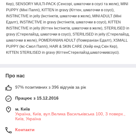
Кер), SENSORY MULTI-PACK (Сенсорі, шматочки в соусі та желе), MINI
PUPPY (Міні Паппі), KITTEN in gravy (Кіттен, шматочки в соусі),
INSTINCTIVE in jelly (Інстінктів, шматочки в желе), MINI ADULT (Міні
Едалт), INSTINCTIVE in gravy (Інстінктів, шматочки в соусі), KITTEN
INSTINCTIVE in jelly (Кіттен Інстінктів, шматочки в желе), STERILISED in
gravy (Стерелайзд, шматочки в соусі), STERILISED in jelly (Стерелайзд,
шматочки в желе), POMERANIAN ADULT (Помераніан Едалт), XSMALL
PUPPY (Ікс-Смол Паппі), HAIR & SKIN CARE (Хейр енд Скін Кер),
KITTEN STERILISED in gravy (КіттенСтерелайзд,шматочкивсоусі).
Про нас
97% позитивних з 396 відгуків за рік
Працює з 15.12.2016
м. Київ
Україна, Київ, вул.Велика Васильківська 100, 3 поверх.,
Київ, Україна
Контакти