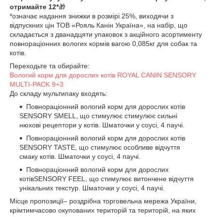
отримайте 12*
🎁
*означає надання знижки в розмірі 25%, виходячи з
відпускних цін ТОВ «Рояль Канін Україна», на набір, що
складається з дванадцяти упаковок з акційного асортименту
повнораціонних вологих кормів вагою 0,085кг для собак та
котів.
Переходьте та обирайте:
Вологий корм для дорослих котів ROYAL CANIN SENSORY
MULTI-PACK 9+3
До складу мультипаку входять:
Повнораціонний вологий корм для дорослих котів
SENSORY SMELL, що стимулює cтимулює сильні
нюхові рецептори у котів. Шматочки у соусі, 4 паучі.
Повнораціонний вологий корм для дорослих котів
SENSORY TASTE, що стимулює особливе відчуття
смаку котів. Шматочки у соусі, 4 паучі.
Повнораціонний вологий корм для дорослих
котівSENSORY FEEL, що стимулює витончене відчуття
унікальних текстур. Шматочки у соусі, 4 паучі.
Місце пропозиції– роздрібна торговельна мережа України,
крімтимчасово окупованих територій та територій, на яких