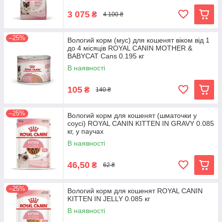
3 075
₴
4 100 ₴
–25%
Вологий корм (мус) для кошенят віком від 1
до 4 місяців ROYAL CANIN MOTHER &
BABYCAT Cans 0.195 кг
В наявності
105
₴
140 ₴
–25%
Вологий корм для кошенят (шматочки у
соусі) ROYAL CANIN KITTEN IN GRAVY 0.085
кг, у паучах
В наявності
46,50
₴
62 ₴
–25%
Вологий корм для кошенят ROYAL CANIN
KITTEN IN JELLY 0.085 кг
В наявності