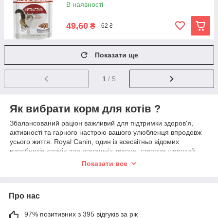
В наявності
49,60
₴
62 ₴
Показати ще
1
/ 5
Як вибрати корм для котів ?
Збалансований раціон важливий для підтримки здоров'я,
активності та гарного настрою вашого улюбленця впродовж
усього життя. Royal Canin, один із всесвітньо відомих
виробників кормів для домашніх тварин, створив широкий
асортимент раціонів для котів та кошенят
, розроблених з
Показати все
урахуванням потреб різних порід та вікових груп.
Різновиди кормів для котів
Про нас
Вибір правильного корму для котів може бути складним
завданням без попередніх знань, оскільки один виробник
97% позитивних з 395 відгуків за рік