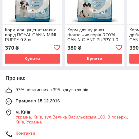
Корм для цуценят малих
Корм для цуценят
Корм
порід ROYAL CANIN MINI
гігантських порід ROYAL
дріб
PUPPY 0.8 кг
CANIN GIANT PUPPY 1.0
CANI
кг
(віко
370
380
390
₴
₴
Купити
Купити
Про нас
97% позитивних з 395 відгуків за рік
Працює з 15.12.2016
м. Київ
Україна, Київ, вул.Велика Васильківська 100, 3 поверх.,
Київ, Україна
Контакти