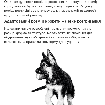
Організм цуценяти постійно росте: склад, текстура та розмір
корму повинні бути адаптовані до віку цуценяти. Раціон у
період росту відіграє ключову роль у морфології та здоров'ї
цуценяти в майбутньому.
Адаптований розмір крокети – Легке розгризання
Належним чином розроблені параметри крокети, такі як
розмір, форма та текстура, мають важливе значення для
підтримання здоров'я травної системи та зубів, а також
впливають на привабливість корму для цуценяти.