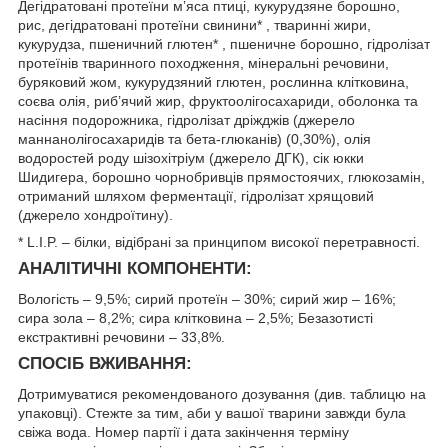
Дегідратовані протеїни м’яса птиці, кукурудзяне борошно,
рис, дегідратовані протеїни свинини* , тваринні жири,
кукурудза, пшеничний глютен* , пшеничне борошно, гідролізат
протеїнів тваринного походження, мінеральні речовини,
буряковий жом, кукурудзяний глютен, рослинна клітковина,
соєва олія, риб’ячий жир, фруктоолiгосахариди, оболонка та
насіння подорожника, гідролізат дріжджів (джерело
маннанолігосахаридів та бета-глюканів) (0,30%), олія
водоростей роду шізохітріум (джерело ДГК), cік юкки
Шидигера, борошно чорнобривців прямостоячих, глюкозамін,
отриманий шляхом ферментації, гідролізат хрящовий
(джерело хондроїтину).
* L.I.P. – білки, відібрані за принципом високої перетравності.
АНАЛІТИЧНІ КОМПОНЕНТИ:
Вологість – 9,5%; сирий протеїн – 30%; сирий жир – 16%;
сира зола – 8,2%; сира клітковина – 2,5%; Безазотисті
екстрактивні речовини – 33,8%.
СПОСІБ ВЖИВАННЯ:
Дотримуватися рекомендованого дозування (див. таблицю на
упаковці). Стежте за тим, аби у вашої тварини завжди була
свіжа вода. Номер партії і дата закінчення терміну