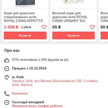
Корм для дорослих
Вологий корм для
Воло
стерилізованих котів
дорослих котів ROYAL
доро
ROYAL CANIN APPETITE
CANIN URINARY S/O
CAN
CONTROL CARE 2.0 кг
MODERATE CALORIE
0.08
1 008
65
60
₴
₴
1 260 ₴
CAT 0.085 кг
Купити
Купити
Про нас
97% позитивних з 394 відгуків за рік
Працює з 15.12.2016
м. Київ
Україна, Київ, вул.Велика Васильківська 100, 3 поверх.,
Київ, Україна
Контакти
Сьогодні вихідний
Показати весь графік роботи