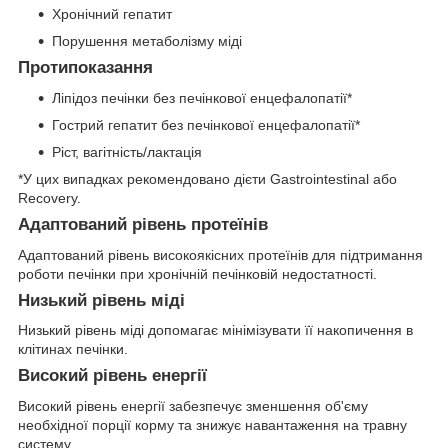
Хронічний гепатит
Порушення метаболізму міді
Протипоказання
Ліпідоз печінки без печінкової енцефалопатії*
Гострий гепатит без печінкової енцефалопатії*
Ріст, вагітність/лактація
*У цих випадках рекомендовано дієти Gastrointestinal або
Recovery.
Адаптований рівень протеїнів
Адаптований рівень високоякісних протеїнів для підтримання
роботи печінки при хронічній печінковій недостатності.
Низький рівень міді
Низький рівень міді допомагає мінімізувати її накопичення в
клітинах печінки.
Високий рівень енергії
Високий рівень енергії забезпечує зменшення об'єму
необхідної порції корму та знижує навантаження на травну
систему.