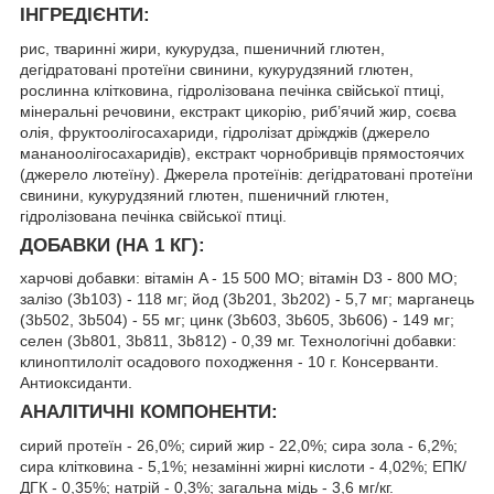
ІНГРЕДІЄНТИ:
рис, тваринні жири, кукурудза, пшеничний глютен,
дегідратовані протеїни свинини, кукурудзяний глютен,
рослинна клітковина, гідролізована печінка свiйської птицi,
мінеральні речовини, екстракт цикорію, риб’ячий жир, соєва
олія, фруктоолiгосахариди, гідролізат дріжджів (джерело
мананоолігосахаридів), екстракт чорнобривців прямостоячих
(джерело лютеїну). Джерела протеїнів: дегідратовані протеїни
свинини, кукурудзяний глютен, пшеничний глютен,
гідролізована печінка свiйської птицi.
ДОБАВКИ (НА 1 КГ):
харчові добавки: вітамін A - 15 500 MO; вітамін D3 - 800 MO;
залiзо (3b103) - 118 мг; йод (3b201, 3b202) - 5,7 мг; марганець
(3b502, 3b504) - 55 мг; цинк (3b603, 3b605, 3b606) - 149 мг;
селен (3b801, 3b811, 3b812) - 0,39 мг. Технологічні добавки:
клиноптилоліт осадового походження - 10 г. Консерванти.
Aнтиоксиданти.
АНАЛІТИЧНІ КОМПОНЕНТИ:
сирий протеїн - 26,0%; сирий жир - 22,0%; сира зола - 6,2%;
сира клітковина - 5,1%; незамінні жирні кислоти - 4,02%; ЕПК/
ДГК - 0,35%; натрій - 0,3%; загальна мідь - 3,6 мг/кг.