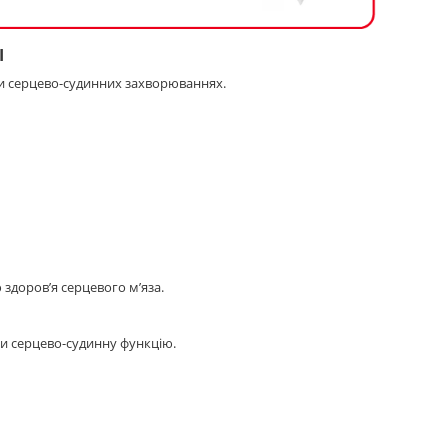
І
ри серцево-судинних захворюваннях.
здоров’я серцевого м’яза.
ти серцево-судинну функцію.