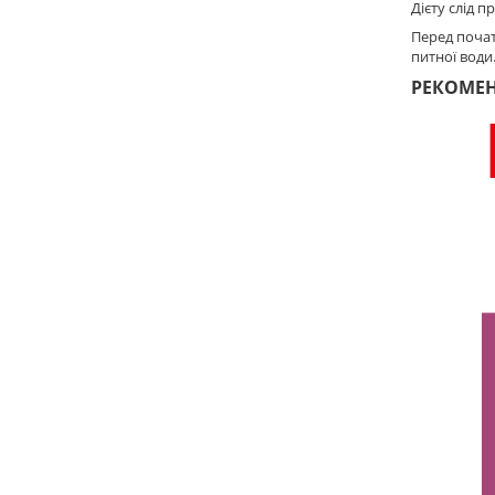
Дієту слід 
Перед почат
питної води
РЕКОМЕ