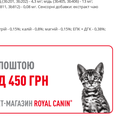
(3b201, 3b202) - 4,3 мг; мiдь (3b405, 3b406) - 13 мг;
b811, 3b812) - 0,08 мг. Сенсорні добавки: екстракт чаю
ій - 0,15%; калій - 0,8%; магній - 0,15%; ЕПК + ДГК - 0,38%;