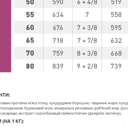
НТИ:
атовані протеїни м’яса птиці, кукурудзяне борошно, тваринні жири, куку
походження, буряковий жом, мінеральні речовини, риб’ячий жир, росли
сахариди, екстракт чорнобривців прямостоячих (джерело лютеїну).
(НА 1 КГ):