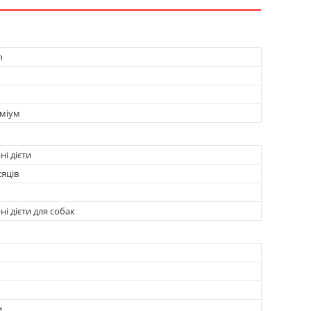
n
міум
і дієти
сяців
і дієти для собак
и