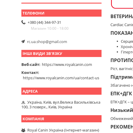
ВЕТЕРИН
+380 (44) 344-97-31
Cardiac Can
Магазин 10:00 - 18:00
ПОКАЗА
Серце
rc.ua.shop@gmail.com
Хроніч
Гіперт
ІНШІ ВИДИ ЗВ'ЯЗКУ
ПРОТИП
Веб-сайт
https://www.royalcanin.com
Ріст, вагітні
Контакт
Підтрим
https://www.royalcanin.com/ua/contact-us
Збагачено н
ЕПК+ДГК
ЕПК+ДГК – ц
Україна, Київ, вул.Велика Васильківська
100, 3 поверх., Київ, Україна
Низький 
Обмежений 
РЕКОМЕН
Royal Canin Україна (Інтернет-магазин)