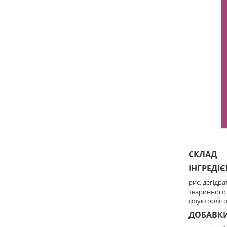
СКЛАД
ІНГРЕДІЄ
рис, дегідр
тваринного 
фруктоолiго
ДОБАВКИ 