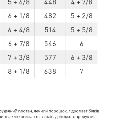
рудзяний глютен, яєчний порошок, гідролізат білків
нна клітковина, соєва олія, дріжджові продукти,