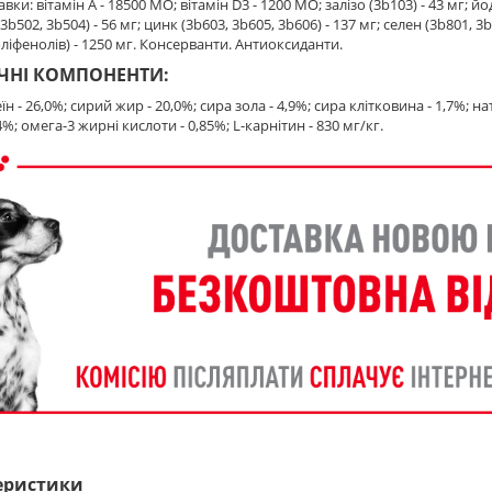
вки: вітамін A - 18500 MO; вітамін D3 - 1200 MO; залiзо (3b103) - 43 мг; йод 
b502, 3b504) - 56 мг; цинк (3b603, 3b605, 3b606) - 137 мг; селен (3b801, 3
ліфенолів) - 1250 мг. Консерванти. Aнтиоксиданти.
ЧНІ КОМПОНЕНТИ:
н - 26,0%; сирий жир - 20,0%; сира зола - 4,9%; сира клітковина - 1,7%; натр
4%; омега-3 жирні кислоти - 0,85%; L-карнітин - 830 мг/кг.
еристики