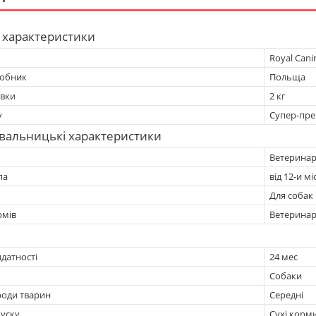
 характеристики
Royal Cani
робник
Польща
овки
2 кг
у
Супер-пре
вальницькі характеристики
Ветеринарн
па
від 12-и мі
Для собак
рмів
Ветеринарн
датності
24 мес
Собаки
роди тварин
Середні
уску
Сухі корм