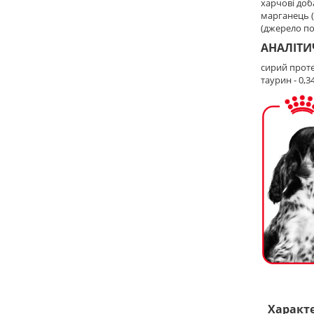
харчові доба
марганець (3
(джерело по
АНАЛІТИ
сирий протеї
таурин - 0,3
Характ