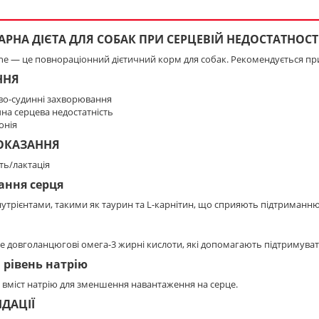
АРНА ДІЄТА ДЛЯ СОБАК ПРИ СЕРЦЕВІЙ НЕДОСТАТНОСТ
ine — це повнораціонний дієтичний корм для собак. Рекомендується п
ННЯ
во-судинні захворювання
на серцева недостатність
онія
ОКАЗАННЯ
сть/лактація
ання серця
утрієнтами, такими як таурин та L-карнітин, що сприяють підтриманню 
е довголанцюгові омега-3 жирні кислоти, які допомагають підтримува
рівень натрію
вміст натрію для зменшення навантаження на серце.
ДАЦІЇ