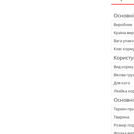
Основні
Виробник
Країна ви
Вага упак
Клас корм
Користу
Вид корму
Вікова гру
Для кого
Лінійка ко
Основні
Термін при
Тварина
Розмір по
Форма вип