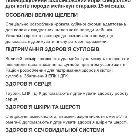
Повнораціонний збалансований корм спеціально
для котів породи мейн-кун старших 15 місяців.
ОСОБЛИВІ ВЕЛИКІ ЩЕЛЕПИ
Спеціально розроблена крокета кубічної форми адаптована
для великих квадратних щелеп котів породи мейн-кун.
Унікальна крокета заохочує до разгризання корму, що
допомагає підтримувати гігієну ротової порожнини.
ПІДТРИМАННЯ ЗДОРОВ'Я СУГЛОБІВ
Великий розмір і важка статура мейн-куна можуть створювати
підвищене навантаження на суглоби протягом усього життя.
Раціон розроблений для підтримання здоров'я кісток і
суглобів. Збагачений ЕПК І ДГК.
ЗДОРОВ’Я СЕРЦЯ
Таурин, ЕПК і ДГК допомагають підтримувати здорову роботу
серця.
ЗДОРОВ’Я ШКІРИ ТА ШЕРСТІ
Специфічні амінокислоти, вітаміни, жирні кислоти омега-3 та
омега-6 допомагають підтримувати здоров’я шкіри та шерсті.
ЗДОРОВ’Я СЕЧОВИДІЛЬНОЇ СИСТЕМИ