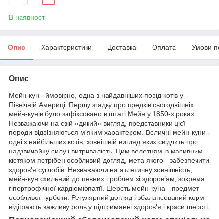
В наявності
Опис
Характеристики
Доставка
Оплата
Умови п
Опис
Мейн-кун - ймовірно, одна з найдавніших порід котів у
Північній Америці. Першу згадку про предків сьогоднішніх
мейн-кунів було зафіксовано в штаті Мейн у 1850-х роках.
Незважаючи на свій «дикий» вигляд, представники цієї
породи відрізняються м'яким характером. Величні мейн-куни -
одні з найбільших котів, зовнішній вигляд яких свідчить про
надзвичайну силу і витривалість. Цим велетням із масивним
кістяком потрібен особливий догляд, мета якого - забезпечити
здоров'я суглобів. Незважаючи на атлетичну зовнішність,
мейн-кун схильний до певних проблем зі здоров’ям, зокрема
гіпертрофічної кардіоміопатії. Шерсть мейн-куна - предмет
особливої турботи. Регулярний догляд і збалансований корм
відіграють важливу роль у підтриманні здоров'я і краси шерсті.