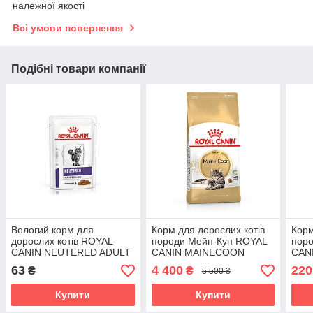
належної якості
Всі умови повернення
Подібні товари компанії
Вологий корм для
Корм для дорослих котів
Корм
дорослих котів ROYAL
породи Мейн-Кун ROYAL
поро
CANIN NEUTERED ADULT
CANIN MAINECOON
CAN
MAINTENANCE 0.085 кг
ADULT 10.0 кг
0.4 к
63
4 400
220
₴
₴
5 500 ₴
Купити
Купити