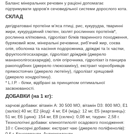
Баланс мінеральних речовин у раціоні допомагає
підтримувати здоров’я сечовидільної системи дорослого кота.
СКЛАД
дегідратовані протеїни м’яса птиці, рис, кукурудза, тваринні
жири, кукурудзяний глютен, ізолят рослинних протеїнів*,
рослинна клітковина, гідролізат білків тваринного походження,
буряковий жом, мінеральні речовини, риб’ячий жир, соєва
олія, оболонка та насіння подорожника, дріжджі та їх частки,
фруктоолiгосахариди, гідролізат дріжджів (джерело
мананоолігосахаридів), олія огірочника, гідролізат із панцира
ракоподібних (джерело глюкозаміну), екстракт чорнобривців
прямостоячих (джерело лютеїну), гідролізат хрящовий
(джерело хондроїтину).
* L.I.P. - білки, відібрані за принципом оптимальної
засвоюваності.
ДОБАВКИ (на 1 кг):
харчові добавки: вітамін A: 30 500 MO, вітамін D3: 800 MO, E1
(залiзо):40 мг, E2 (йод): 4 мг, E4 (мiдь): 12 мг, E5 (марганець):
51 мг, E6 (цинк): 154 мг, E8 (селен): 0,08 мг, таурин: 2,58 г.
Технологічні добавки: клиноптилоліт осадового походження:
10 г. Сенсорні добавки: екстракт чаю (джерело поліфенолів):
0,6 г. Консерванти. Антиоксиданти.