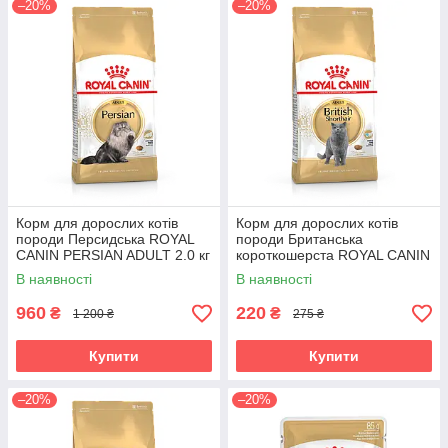
–20%
–20%
Корм для дорослих котів
Корм для дорослих котів
породи Персидська ROYAL
породи Британська
CANIN PERSIAN ADULT 2.0 кг
короткошерста ROYAL CANIN
BRITISH SHORTHAIR ADULT
В наявності
В наявності
0.4 кг
960
220
₴
₴
1 200 ₴
275 ₴
Купити
Купити
–20%
–20%