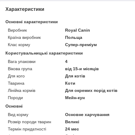
Характеристики
Основні характеристики
Виробник
Royal Canin
Країна виробник
Польща
Клас корму
Супер-преміум
Користувальницькі характеристики
Вага упаковки
4
Вікова група
від 15-и місяців
Для кого
Для котів
Тварина
Коти
Лінійка кормів
Для окремих порід котів
Породи
Мейн-кун
Основні
Вид корму
Основне харчування
Розмір породи тварин
Великі
Термін придатності
24 мес