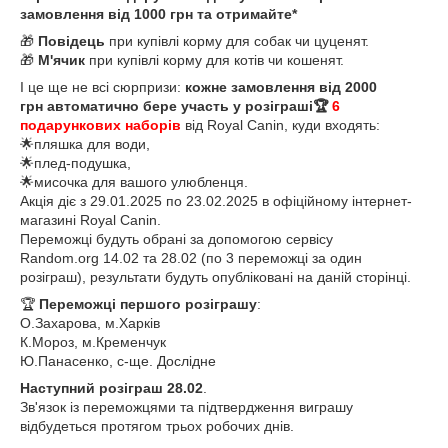
замовлення від 1000 грн та отримайте*
🎁
Повідець
при купівлі корму для собак чи цуценят.
🎁
М'ячик
при купівлі корму для котів чи кошенят.
І це ще не всі сюрпризи:
кожне замовлення від 2000
грн автоматично бере участь у розіграші🏆
6
подарункових наборів
від Royal Canin, куди входять:
🌟пляшка для води,
🌟плед-подушка,
🌟мисочка для вашого улюбленця.
Акція діє з 29.01.2025 по 23.02.2025 в офіційному інтернет-
магазині Royal Canin.
Переможці будуть обрані за допомогою сервісу
Random.org 14.02 та 28.02 (по 3 переможці за один
розіграш), результати будуть опубліковані на даній сторінці.
🏆
Переможці першого розіграшу
:
О.Захарова, м.Харків
К.Мороз, м.Кременчук
Ю.Панасенко, с-ще. Дослідне
Наступний розіграш 28.02
.
Зв'язок із переможцями та підтвердження виграшу
відбудеться протягом трьох робочих днів.