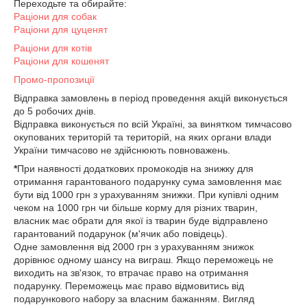
Переходьте та обирайте:
Раціони для собак
Раціони для цуценят
Раціони для котів
Раціони для кошенят
Промо-пропозиції
Відправка замовлень в період проведення акцій виконується
до 5 робочих днів.
Відправка виконується по всій Україні, за винятком тимчасово
окупованих територій та територій, на яких органи влади
України тимчасово не здійснюють повноважень.
*
При наявності додаткових промокодів на знижку для
отримання гарантованого подарунку сума замовлення має
бути від 1000 грн з урахуванням знижки. При купівлі одним
чеком на 1000 грн чи більше корму для різних тварин,
власник має обрати для якої із тварин буде відправлено
гарантований подарунок (м'ячик або повідець).
Одне замовлення від 2000 грн з урахуванням знижок
дорівнює одному шансу на виграш. Якщо переможець не
виходить на зв'язок, то втрачає право на отримання
подарунку. Переможець має право відмовитись від
подарункового набору за власним бажанням. Вигляд