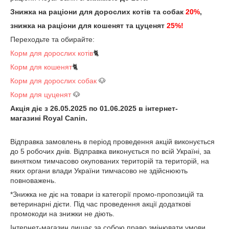
Знижка на раціони для дорослих котів та собак
20%
,
знижка на раціони для кошенят та цуценят
25%
!
Переходьте та обирайте:
Корм для дорослих котів
🐈
Корм для кошенят
🐈
Корм для д
орослих собак
🐶
Корм для цуценят
🐶
Акція діє з 26.05.2025 по 01.06.2025 в інтернет-
магазині Royal Canin.
Відправка замовлень в період проведення акцій виконується
до 5 робочих днів.
Відправка виконується по всій Україні, за
винятком тимчасово окупованих територій та територій, на
яких органи влади України тимчасово не здійснюють
повноважень.
*Знижка не діє на товари із категорії промо-пропозицій та
ветеринарні дієти. Під час проведення акції додаткові
промокоди на знижки не діють.
Інтернет-магазин лишає за собою право змінювати умови