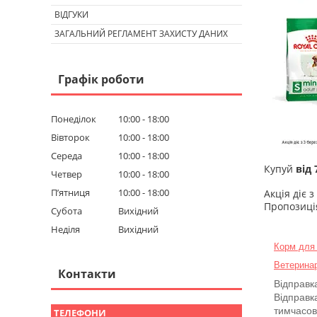
ВІДГУКИ
ЗАГАЛЬНИЙ РЕГЛАМЕНТ ЗАХИСТУ ДАНИХ
Графік роботи
Понеділок
10:00
18:00
Вівторок
10:00
18:00
Середа
10:00
18:00
Купуй
від
Четвер
10:00
18:00
Пʼятниця
10:00
18:00
Акція діє 
Пропозиція
Субота
Вихідний
Неділя
Вихідний
Корм для
Ветеринар
Контакти
Відправк
Відправка
тимчасов