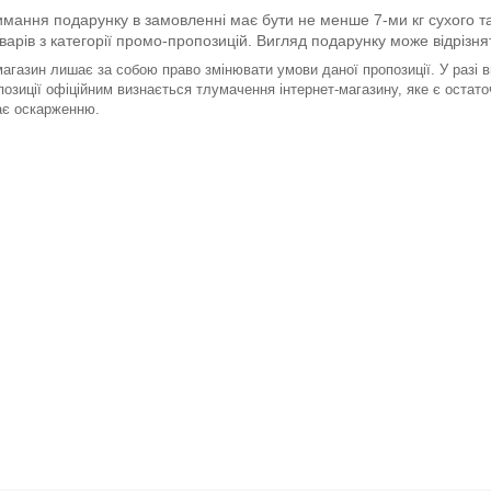
имання подарунку в замовленні має бути не менше 7-ми кг сухого та
оварів з категорії промо-пропозицій. Вигляд подарунку може відрізн
магазин лишає за собою право змінювати умови даної пропозиції. У разі
позиції офіційним визнається тлумачення інтернет-магазину, яке є остаточ
ає оскарженню.