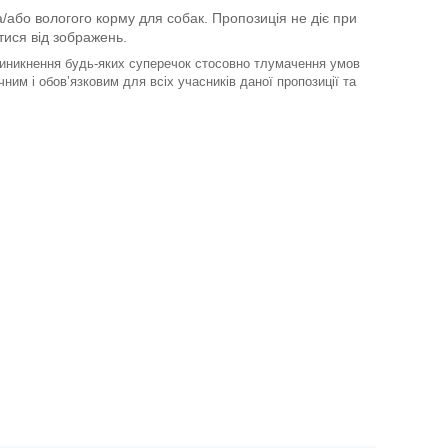
/або вологого корму для собак. Пропозиція не діє
при
ятися від зображень.
 виникнення будь-яких суперечок стосовно тлумачення умов
ним і обов’язковим для всіх учасників даної пропозиції та