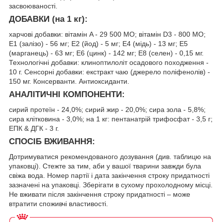
засвоюваності.
ДОБАВКИ (на 1 кг):
харчові добавки: вітамін A - 29 500 MO; вітамін D3 - 800 MO;
E1 (залiзо) - 56 мг; E2 (йод) - 5 мг; E4 (мiдь) - 13 мг; E5
(марганець) - 63 мг; E6 (цинк) - 142 мг; E8 (селен) - 0,15 мг.
Технологічні добавки: клиноптилоліт осадового походження -
10 г. Сенсорні добавки: екстракт чаю (джерело поліфенолів) -
150 мг. Консерванти. Aнтиоксиданти.
АНАЛІТИЧНІ КОМПОНЕНТИ:
сирий протеїн - 24,0%; сирий жир - 20,0%; сира зола - 5,8%;
сира клітковина - 3,0%; на 1 кг: пентанатрій трифосфат - 3,5 г;
ЕПК & ДГК - 3 г.
СПОСІБ ВЖИВАННЯ:
Дотримуватися рекомендованого дозування (див. таблицю на
упаковці). Стежте за тим, аби у вашої тварини завжди була
свіжа вода. Номер партії і дата закінчення строку придатності
зазначені на упаковці. Зберігати в сухому прохолодному мiсці.
Не вживати після закінчення строку придатності – може
втратити споживчі властивості.