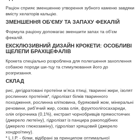
Раціон сприяє зменшенню утворення зубного каменю завдяки
вмісту хелаторів кальцію.
ЗМЕНШЕННЯ ОБ'ЄМУ ТА ЗАПАХУ ФЕКАЛІЙ
Формула раціону допомагає зменшити запах та об'єм
фекалій.
ЕКСКЛЮЗИВНИЙ ДИЗАЙН КРОКЕТИ: ОСОБЛИВІ
ЩЕЛЕПИ БРАХІЦЕФАЛІВ
Крокета спеціально розроблена для полегшення захоплення
собакою породи ши-тцу та стимулювання його до
розгризання.
СКЛАД
рис, дегідратовані протеїни м’яса птиці, тваринні жири, ізолят
рослинних протеїнів*, гідролізат білків тваринного
походження, рослинна клітковина, буряковий жом, мінеральні
речовини, риб’ячий жир, соєва олія, фруктоолiгосахариди,
олія огірочника (0,1%), екстракт чорнобривців прямостоячих
(джерело лютеїну), гідролізат із панцира ракоподібних
(джерело глюкозаміну), гідролізат хрящовий (джерело
хондроїтину).
* L.I.P. - білки, відібрані за принципом оптимальної