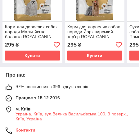
Корм для дорослих собак
Корм для дорослих собак
Сухи
породи Мальтійська
породи Йоркширський-
соба
болонка ROYAL CANIN
тер'єр ROYAL CANIN
Поме
MALTESE ADULT 0.5 кг
YORKSHIRE ADULT 0.5 кг
ROY
295
295
295
₴
₴
POM
кг
Купити
Купити
Про нас
97% позитивних з 396 відгуків за рік
Працює з 15.12.2016
м. Київ
Україна, Київ, вул.Велика Васильківська 100, 3 поверх.,
Київ, Україна
Контакти