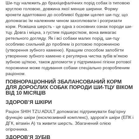
Ши-тцу належить до брахіцефалічних порід собак із типовою
круглою головою, довжина якої менше ширини. Форму
крокети адаптовано до особливої будови щелеп ши-тцу, що
допомагає їм належним чином захоплювати і розгризати
корм. Розкішна шерсть - це одна з основних ознак породи ши-
тцу. Довга і міцна, з густим підшерстком, вона вимагає
ретельного догляду. Як і всі собаки малих порід, ши-тцу
особливо схильний до проблем із ротовою порожниною
(утворення зубного каменю). Кращим способом запобігти
утворенню зубного каменю є регулярна чистка зубів м'якою
зубною щіткою, також допомогти у підтриманні гігієни ротової
порожнини може годування собаки спеціально розробленим
раціоном.
ПОВНОРАЦІОННИЙ ЗБАЛАНСОВАНИЙ КОРМ
ДЛЯ ДОРОСЛИХ СОБАК ПОРОДИ ШИ-ТЦУ ВІКОМ
ВІД 10 МІСЯЦІВ
ЗДОРОВ’Я ШКІРИ
Раціон SHIH TZU ADULT допомагає підтримувати бар'єрну
функцію шкіри (ексклюзивний комплекс), здоров'я шкіри (ЕПК і
ДГК, вітамін А) та живити шерсть. Збагачений олією
огірочника.
ЗДОРОВ’Я ЗУБІВ