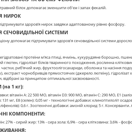
равний білок допомагає зменшити об'єм і запах фекалій.
Я НИРОК
ідтримувати здоров’я нирок завдяки адаптованому рівню фосфору.
Я СЕЧОВИДІЛЬНОЇ СИСТЕМИ
іону допомагає підтримувати здоров'я сечовидільної системи доросло
дегідратовані протеїни м’яса птиці, ячмінь, кукурудзяне борошно, пшени
й глютен, гідролізат білків тваринного походження, рослинна клітковин
їх частки, риб’ячий жир, фруктоолiгосахариди, оболонка та насіння под
), екстракт чорнобривців прямостоячих (джерело лютеїну), гідролізат
ілки, відібрані за принципом оптимальної засвоюваності.
(на 1 кг):
ки: вітамін A: 22 500 MO, вітамін D3: 900 MO, вітамін C: 290 MO, E1 (залiзо)
): 131 мг, E8 (селен): 0,05 мг - технологічні добавки: клиноптилоліт оса
іфенолів): 0,6 г. Зоотехнічні добавки: амоній хлорид: 5 г. Консерванти.
ЧНІ КОМПОНЕНТИ:
н: 27% - сирий жир: 13% - сира зола: 6,9% - сира клітковина: 3,6% - фосфор
ВЖИВАННЯ: