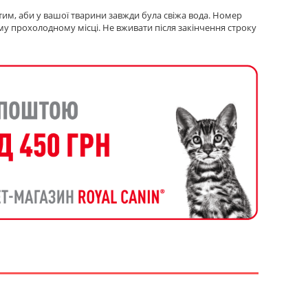
тим, аби у вашої тварини завжди була свіжа вода. Номер
хому прохолодному мiсці. Не вживати після закінчення строку