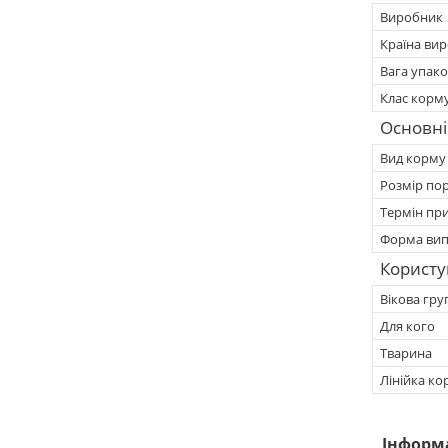
Виробник
Країна ви
Вага упак
Клас корм
Основні
Вид корму
Розмір по
Термін при
Форма вип
Користу
Вікова гру
Для кого
Тварина
Лінійка ко
Інформ