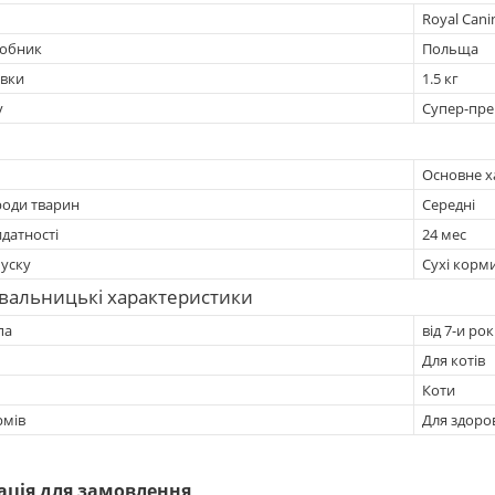
Royal Cani
робник
Польща
овки
1.5 кг
у
Супер-пре
Основне х
роди тварин
Середні
датності
24 мес
уску
Сухі корм
вальницькі характеристики
па
від 7-и рок
Для котів
Коти
рмів
Для здоро
ація для замовлення