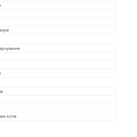
n
міум
арчування
и
ів
вих котів