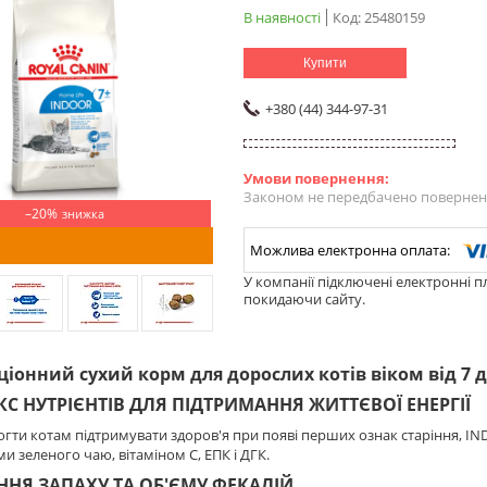
В наявності
Код:
25480159
Купити
+380 (44) 344-97-31
Законом не передбачено поверненн
–20%
У компанії підключені електронні п
покидаючи сайту.
iонний сухий корм для дорослих котів віком від 7 д
С НУТРІЄНТІВ ДЛЯ ПІДТРИМАННЯ ЖИТТЄВОЇ ЕНЕРГІЇ
ти котам підтримувати здоров'я при появі перших ознак старіння, IN
и зеленого чаю, вітаміном С, ЕПК і ДГК.
НЯ ЗАПАХУ ТА ОБ'ЄМУ ФЕКАЛІЙ