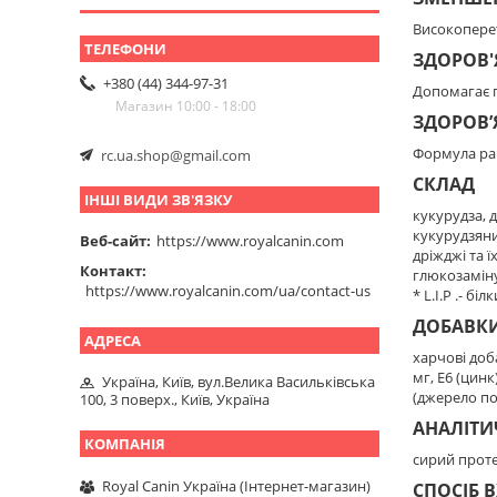
Високоперет
ЗДОРОВ'
+380 (44) 344-97-31
Допомагає п
Магазин 10:00 - 18:00
ЗДОРОВ’
Формула рац
rc.ua.shop@gmail.com
СКЛАД
ІНШІ ВИДИ ЗВ'ЯЗКУ
кукурудза, 
кукурудзяни
Веб-сайт
https://www.royalcanin.com
дріжджі та 
Контакт
глюкозаміну
https://www.royalcanin.com/ua/contact-us
* L.I.P .- б
ДОБАВКИ 
харчові добав
мг, E6 (цинк
Україна, Київ, вул.Велика Васильківська
(джерело пол
100, 3 поверх., Київ, Україна
АНАЛІТИ
сирий протеї
Royal Canin Україна (Інтернет-магазин)
СПОСІБ 