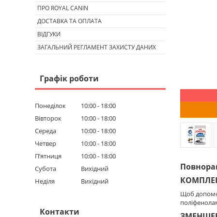
ПРО ROYAL CANIN
ДОСТАВКА ТА ОПЛАТА
ВІДГУКИ
ЗАГАЛЬНИЙ РЕГЛАМЕНТ ЗАХИСТУ ДАНИХ
Графік роботи
Понеділок
10:00
18:00
Вівторок
10:00
18:00
Середа
10:00
18:00
Четвер
10:00
18:00
Пʼятниця
10:00
18:00
Повнорац
Субота
Вихідний
КОМПЛЕК
Неділя
Вихідний
Щоб допомог
поліфенолам
Контакти
ЗМЕНШЕН