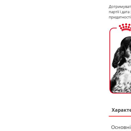
Дотримувати
партії і да
придатності
Характ
Основні