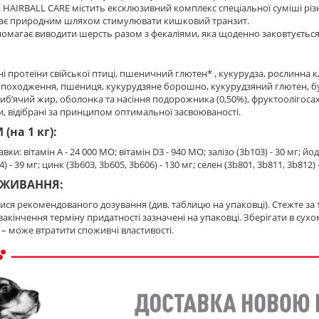
 HAIRBALL CARE містить ексклюзивний комплекс спеціальної суміші різни
ає природним шляхом стимулювати кишковий транзит.
омагає виводити шерсть разом з фекаліями, яка щоденно заковтується к
ні протеїни свійської птиці, пшеничний глютен* , кукурудза, рослинна кл
походження, пшениця, кукурудзяне борошно, кукурудзяний глютен, бу
 риб’ячий жир, оболонка та насіння подорожника (0,50%), фруктоолiгоса
ілки, відібрані за принципом оптимальної засвоюваності.
(на 1 кг):
вки: вітамін A - 24 000 MO; вітамін D3 - 940 MO; залiзо (3b103) - 30 мг; йод
4) - 39 мг; цинк (3b603, 3b605, 3b606) - 130 мг; селен (3b801, 3b811, 3b812)
ВЖИВАННЯ:
ся рекомендованого дозування (див. таблицю на упаковці). Стежте за 
та закінчення терміну придатності зазначені на упаковці. Зберігати в су
 – може втратити споживчі властивості.