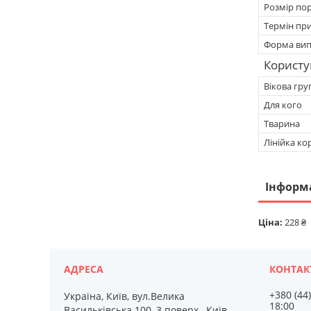
Розмір по
Термін при
Форма вип
Користу
Вікова гру
Для кого
Тварина
Лінійка ко
Інформ
Ціна:
228 ₴
+380 (44
Україна, Київ, вул.Велика
18:00
Васильківська 100, 3 поверх., Київ,