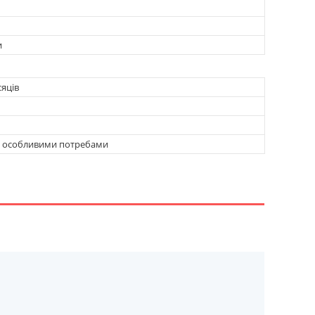
и
сяців
 з особливими потребами