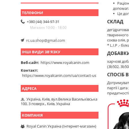
Раціон
допомаг
Це доп
СКЛАД
+380 (44) 344-97-31
Магазин 10:00 - 18:00
дегідратова
тваринного 
соєва олія,
rc.ua.shop@gmail.com
* L.I.P .- б
ІНШІ ВИДИ ЗВ'ЯЗКУ
ДОБАВКИ 
харчові доба
Веб-сайт
https://www.royalcanin.com
(3b502, 3b50
Контакт
СПОСІБ 
https://www.royalcanin.com/ua/contact-us
Дотримувати
партії і да
придатності
Україна, Київ, вул.Велика Васильківська
100, 3 поверх., Київ, Україна
Royal Canin Україна (Інтернет-магазин)