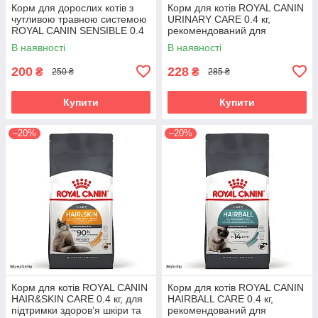
Корм для дорослих котів з
Корм для котів ROYAL CANIN
чутливою травною системою
URINARY CARE 0.4 кг,
ROYAL CANIN SENSIBLE 0.4
рекомендований для
кг
підтримання здоров’я
В наявності
В наявності
сечовивідних шляхів
200
228
₴
₴
250 ₴
285 ₴
Купити
Купити
–20%
–20%
Корм для котів ROYAL CANIN
Корм для котів ROYAL CANIN
HAIR&SKIN CARE 0.4 кг, для
HAIRBALL CARE 0.4 кг,
підтримки здоров’я шкіри та
рекомендований для