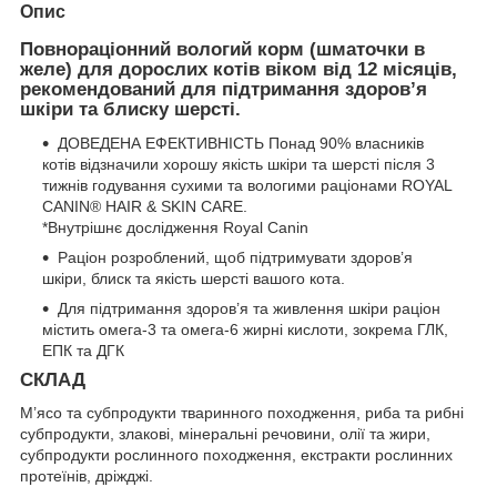
Опис
Повнорацiонний вологий корм (шматочки в
желе) для дорослих котів віком від 12 місяців,
рекомендований для підтримання здоров’я
шкіри та блиску шерсті.
ДОВЕДЕНА ЕФЕКТИВНІСТЬ Понад 90% власників
котів відзначили хорошу якість шкіри та шерсті після 3
тижнів годування сухими та вологими раціонами ROYAL
CANIN® HAIR & SKIN CARE.
*Внутрішнє дослідження Royal Canin
Раціон розроблений, щоб підтримувати здоров’я
шкіри, блиск та якість шерсті вашого кота.
Для підтримання здоров’я та живлення шкіри раціон
містить омега-3 та омега-6 жирні кислоти, зокрема ГЛК,
ЕПК та ДГК
СКЛАД
М’ясо та субпродукти тваринного походження, риба та рибні
субпродукти, злакові, мінеральні речовини, олії та жири,
субпродукти рослинного походження, екстракти рослинних
протеїнів, дріжджі.