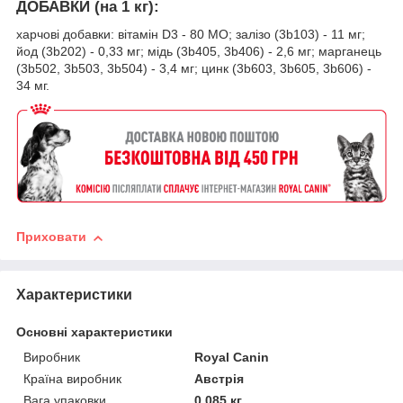
ДОБАВКИ (на 1 кг):
харчові добавки: вітамін D3 - 80 MO; залiзо (3b103) - 11 мг;
йод (3b202) - 0,33 мг; мiдь (3b405, 3b406) - 2,6 мг; марганець
(3b502, 3b503, 3b504) - 3,4 мг; цинк (3b603, 3b605, 3b606) -
34 мг.
Приховати
Характеристики
Основні характеристики
Виробник
Royal Canin
Країна виробник
Австрія
Вага упаковки
0.085 кг