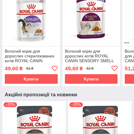
Вологий корм для
Вологий корм для
Воло
дорослих стерилізованих
дорослих котів ROYAL
для 
котів ROYAL CANIN
CANIN SENSORY SMELL
CAN
STERILISED IN JELLY
JELLY 0.085 кг, стимулює
0.08
49,60
49,60
51,
₴
₴
62 ₴
62 ₴
0.085 кг
нюхові рецептори
Купити
Купити
Акційні пропозиції та новинки
–20%
–20%