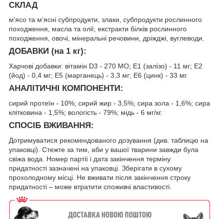
СКЛАД
м'ясо та м’ясні субпродукти, злаки, субпродукти рослинного
походження, масла та олії, екстракти білків рослинного
походження, овочі, мінеральні речовини, дріжджі, вуглеводи.
ДОБАВКИ (на 1 кг):
Харчові добавки: вітамін D3 - 270 MO; E1 (залiзо) - 11 мг; E2
(йод) - 0,4 мг; E5 (марганець) - 3,3 мг; E6 (цинк) - 33 мг.
АНАЛІТИЧНІ КОМПОНЕНТИ:
сирий протеїн - 10%; сирий жир - 3,5%; сира зола - 1,6%; сира
клітковина - 1,5%; вологість - 79%; мідь - 6 мг/кг.
СПОСІБ ВЖИВАННЯ:
Дотримуватися рекомендованого дозування (див. таблицю на
упаковці). Стежте за тим, аби у вашої тварини завжди була
свіжа вода. Номер партії і дата закінчення терміну
придатності зазначені на упаковці. Зберігати в сухому
прохолодному мiсці. Не вживати після закінчення строку
придатності – може втратити споживчі властивості.