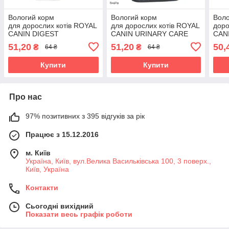
Вологий корм
Вологий корм
Воло
для дорослих котів ROYAL
для дорослих котів ROYAL
доро
CANIN DIGEST
CANIN URINARY CARE
CAN
SENSITIVE 0.085 кг
0.085 кг
SHO
51,20
51,20
50,
₴
₴
64 ₴
64 ₴
кг
Купити
Купити
Про нас
97% позитивних з 395 відгуків за рік
Працює з 15.12.2016
м. Київ
Україна, Київ, вул.Велика Васильківська 100, 3 поверх.,
Київ, Україна
Контакти
Сьогодні вихідний
Показати весь графік роботи